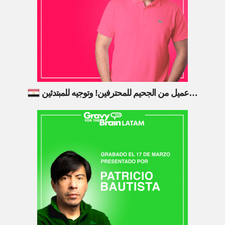
عميل من الجحيم للمحترفين! وتوجيه للمبتدئين…