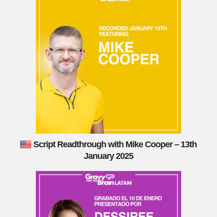
Script Readthrough with Mike Cooper – 13th
January 2025